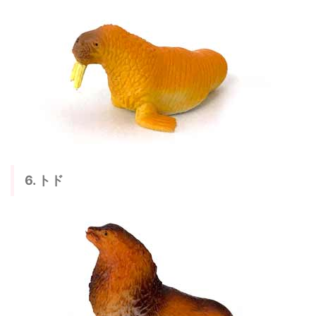
6. トド