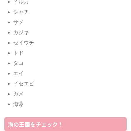
イルカ
シャチ
サメ
カジキ
セイウチ
トド
タコ
エイ
イセエビ
カメ
海藻
海の王国をチェック！