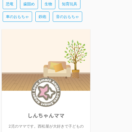
恐竜
歯固め
生物
知育玩具
車のおもちゃ
鉄砲
音のおもちゃ
しんちゃんママ
2児のママです。西松屋が大好きで子どもの