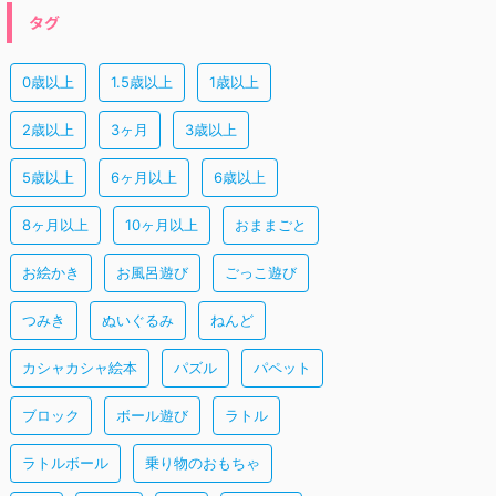
タグ
0歳以上
1.5歳以上
1歳以上
2歳以上
3ヶ月
3歳以上
5歳以上
6ヶ月以上
6歳以上
8ヶ月以上
10ヶ月以上
おままごと
お絵かき
お風呂遊び
ごっこ遊び
つみき
ぬいぐるみ
ねんど
カシャカシャ絵本
パズル
パペット
ブロック
ボール遊び
ラトル
ラトルボール
乗り物のおもちゃ