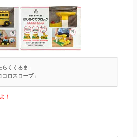
たらくくるま
」
ロコロスロープ
」
よ！