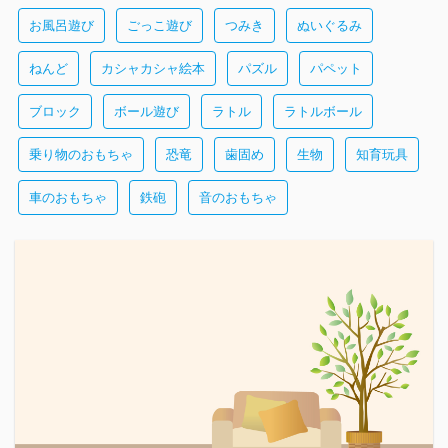
お風呂遊び
ごっこ遊び
つみき
ぬいぐるみ
ねんど
カシャカシャ絵本
パズル
パペット
ブロック
ボール遊び
ラトル
ラトルボール
乗り物のおもちゃ
恐竜
歯固め
生物
知育玩具
車のおもちゃ
鉄砲
音のおもちゃ