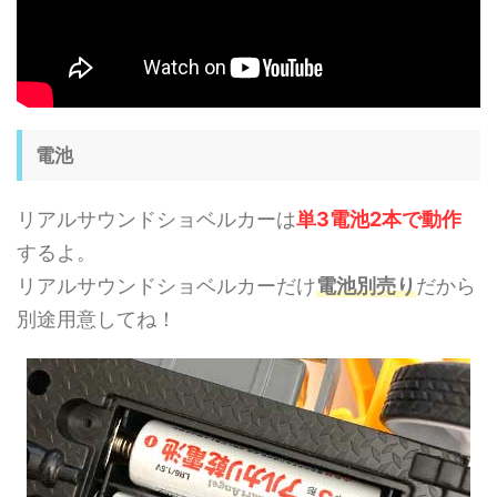
電池
リアルサウンドショベルカーは
単3電池2本で動作
するよ。
リアルサウンドショベルカーだけ
電池別売り
だから
別途用意してね！