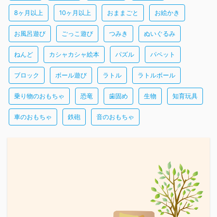
8ヶ月以上
10ヶ月以上
おままごと
お絵かき
お風呂遊び
ごっこ遊び
つみき
ぬいぐるみ
ねんど
カシャカシャ絵本
パズル
パペット
ブロック
ボール遊び
ラトル
ラトルボール
乗り物のおもちゃ
恐竜
歯固め
生物
知育玩具
車のおもちゃ
鉄砲
音のおもちゃ