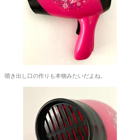
噴き出し口の作りも本物みたいだよね。