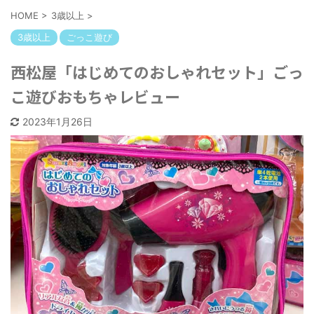
HOME
>
3歳以上
>
3歳以上
ごっこ遊び
西松屋「はじめてのおしゃれセット」ごっ
こ遊びおもちゃレビュー
2023年1月26日