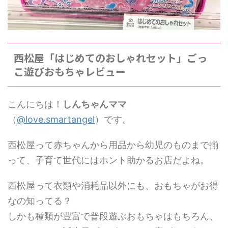
西松屋「はじめてのおしゃれセット」ごっ
こ遊びおもちゃレビュー
こんにちは！
しんちゃんママ
（
@love.smartangel
）です。
西松屋って赤ちゃんから用品から幼児のものまで揃
って、子育て世代にはホント助かるお店だよね。
西松屋って衣類や消耗品以外にも、おもちゃがお得
なの知ってる？
しかも種類が豊富で普段遊ぶおもちゃはもちろん、