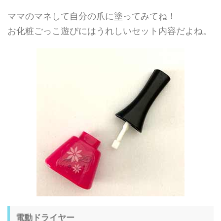
ママのマネして自分の爪に塗ってみてね！
お化粧ごっこ遊びにはうれしいセット内容だよね。
電動ドライヤー