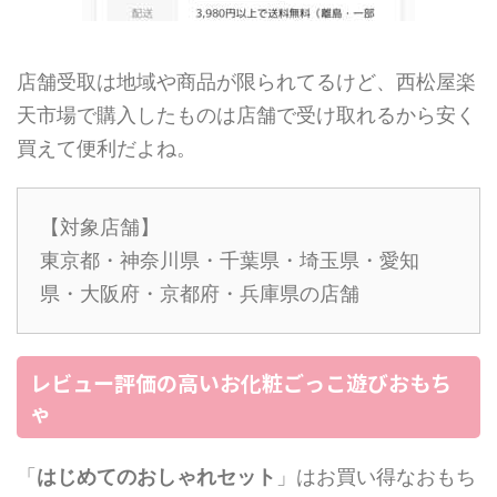
店舗受取は地域や商品が限られてるけど、西松屋楽
天市場で購入したものは店舗で受け取れるから安く
買えて便利だよね。
【対象店舗】
東京都・神奈川県・千葉県・埼玉県・愛知
県・大阪府・京都府・兵庫県の店舗
レビュー評価の高いお化粧ごっこ遊びおもち
ゃ
「
はじめてのおしゃれセット
」はお買い得なおもち