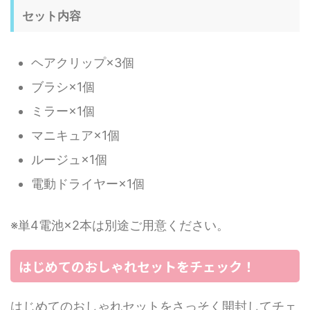
セット内容
ヘアクリップ×3個
ブラシ×1個
ミラー×1個
マニキュア×1個
ルージュ×1個
電動ドライヤー×1個
※単4電池×2本は別途ご用意ください。
はじめてのおしゃれセットをチェック！
はじめてのおしゃれセットをさっそく開封してチェ