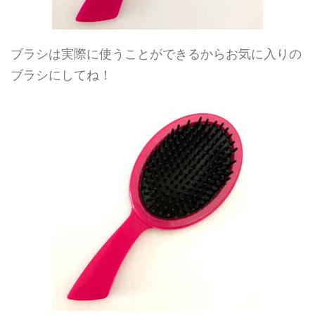
ブラシは実際に使うことができるからお気に入りの
ブラシにしてね！