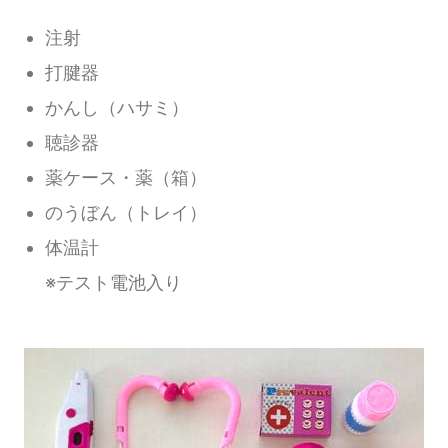
注射
打腱器
かんし（ハサミ）
聴診器
薬ケース・薬（箱）
のうぼん（トレイ）
体温計
※テスト電池入り