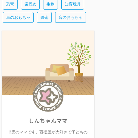
恐竜
歯固め
生物
知育玩具
車のおもちゃ
鉄砲
音のおもちゃ
しんちゃんママ
2児のママです。西松屋が大好きで子どもの