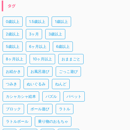
タグ
0歳以上
1.5歳以上
1歳以上
2歳以上
3ヶ月
3歳以上
5歳以上
6ヶ月以上
6歳以上
8ヶ月以上
10ヶ月以上
おままごと
お絵かき
お風呂遊び
ごっこ遊び
つみき
ぬいぐるみ
ねんど
カシャカシャ絵本
パズル
パペット
ブロック
ボール遊び
ラトル
ラトルボール
乗り物のおもちゃ